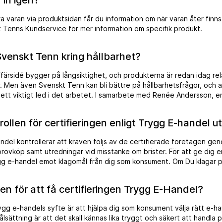
in igen?
varan via produktsidan får du information om när varan åter finns i
 Tenns Kundservice för mer information om specifik produkt.
Svenskt Tenn kring hållbarhet?
ärsidé bygger på långsiktighet, och produkterna är redan idag relat
. Men även Svenskt Tenn kan bli bättre på hållbarhetsfrågor, och a
det arbetet. I samarbete med Renée Andersson, en av Sveriges
cialister inom produktion och mänskliga rättigheter, gjordes en gr
företagets samtliga produktionsprocesser. Kartläggningen sammans
rollen för certifieringen enligt Trygg E-handel u
en ”Svenskt Tenns Hållbarhetsfilosofi”. Läs hela Svenskt Tenns hållba
ndel kontrollerar att kraven följs av de certifierade företagen ge
 provköp samt utredningar vid misstanke om brister. För att ge dig e
gg e-handel emot klagomål från dig som konsument. Om Du klagar p
ingen Trygg e-handel och det visar sig att företaget handlat felakti
et en "prick" i Trygg e-handels register. Vid allvarliga brister kan c
ven för att få certifieringen Trygg E-Handel?
medelbar verkan. Allt detta sammantaget gör att Du som konsumen
 enbart seriösa företag bär Trygg e-handelsymbolen.
ygg e-handels syfte är att hjälpa dig som konsument välja rätt e-h
ålsättning är att det skall kännas lika tryggt och säkert att handla 