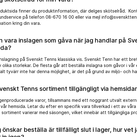
inom 24 timmar. Läs om övriga och avvikande öppettider här.
duktsida finner du produktinformation, där delges skötselråd. Kon
ndservice på telefon 08-670 16 00 eller via mejl info@svensktte
ation kring din vara.
en vara inslagen som gåva när jag handlar på Sv
ida?
nslagning på Svenskt Tenns klassiska vis. Svenskt Tenn har ett bre
olika storlekar. De flesta går att beställa inslagna som gåvor i vå
lt tyvärr inte har denna möjlighet, är det på grund av miljö- och ha
xempelvis för jul- och påskdekorationer. På grund av materialbrist
ka från Svenskt Tenns klassiska inslagning.
venskt Tenns sortiment tillgängligt via hemsida
enproducerade varor, tillsammans med ett noggrant utvalt extern
 vår hemsida. Letar du efter en specifik vara tillverkad i ett av vår
 sortiment varierar med säsongen, vilket innebär att tillgängliga pr
s över tid. För att ta del av nylanseringar av produkter hänvisar vi t
ociala medier. Anmälan till vårt nyhetsbrev sker på startsidan.
önskar beställa är tillfälligt slut i lager, hur vet 