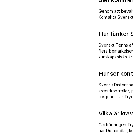
den kommer 
Genom att bevaka 
Kontakta Svenskt
Hur tänker 
Svenskt Tenns aff
flera bemärkelser
kunskapsnivån är ett viktigt led i 
mest erfarna spe
kartläggning av 
Hur ser kont
därefter i skrift
här.
Svensk Distansha
kreditkontroller,
trygghet tar Try
som har certifier
kraven får företag
Vilka är kra
återkallas med o
dig säker på att
Certifieringen Tr
när Du handlar, M