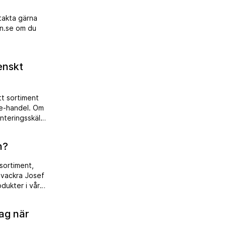
takta gärna
nn.se om du
enskt
tt sortiment
r e-handel. Om
nteringsskäl.
 kan
n?
sortiment,
a vackra Josef
odukter i våra
ill vårt
jag när