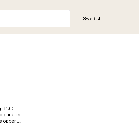
Swedish
: 11:00 –
ngar eller
es öppen,
trävar efter