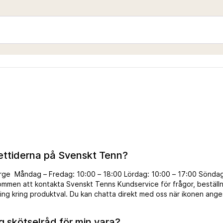
pettiderna på Svenskt Tenn?
rge Måndag – Fredag: 10:00 – 18:00 Lördag: 10:00 – 17:00 Söndag
ommen att kontakta Svenskt Tenns Kundservice för frågor, beställni
ning kring produktval. Du kan chatta direkt med oss när ikonen ang
tartsidan under rubriken support. Chatten är öppen måndag – fredag
 kan även mejla info@svenskttenn.se eller ringa 08-670 16 00. Vi s
ag skötselråd för min vara?