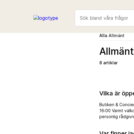
Alla
Allmänt
Allmänt
8 artiklar
Vilka är öp
Butiken & Concie
16:00 Varmt välk
personlig rådgiv
chattikonen finner du på s
10:00 – 18:00. Du
Var finner j