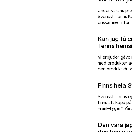
att besvara mejl 
Under varans pro
Svenskt Tenns Ku
önskar mer inform
Kan jag få 
Tenns hems
Vi erbjuder gåvoi
med produkter av 
den produkt du va
Undantag gäller e
paketeringen avvi
Finns hela S
Svenskt Tenns eg
finns att köpa på
Frank-tyger? Vårt
tyger kan förändra
nyhetsbrev samt s
Den vara jag 